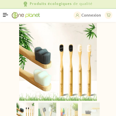
Entreprise française 💙🤍❤️
Connexion