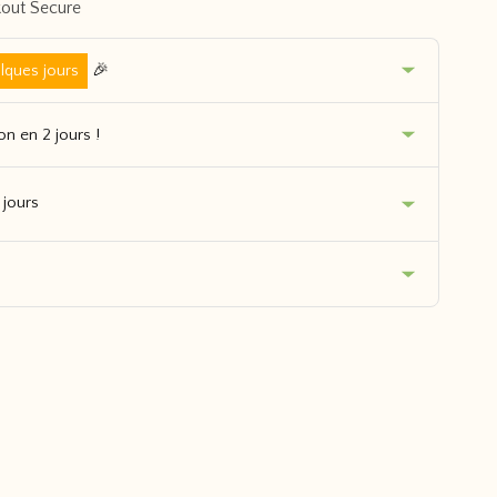
🎉
lques jours
son en 2 jours !
 jours