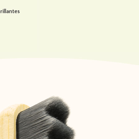
Sensation de brossage unique
rillantes