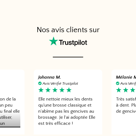
Nos avis clients sur
Johanna M.
Mélanie 
Avis Vérifié Trustpilot
Avis Vérif
on de la
Elle nettoie mieux les dents
Très satis
un peu
qu'une brosse classique et
à dent. P
 final elle
n'abîme pas les gencives au
de genciv
iliser,
brossage. Je l'ai adoptée Elle
'un
est très efficace !
 dents.
es