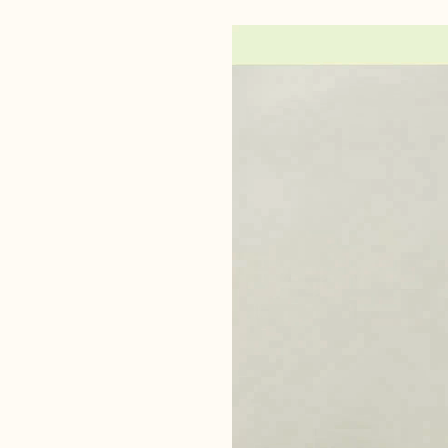
recommande à tout le
gencives.
monde !