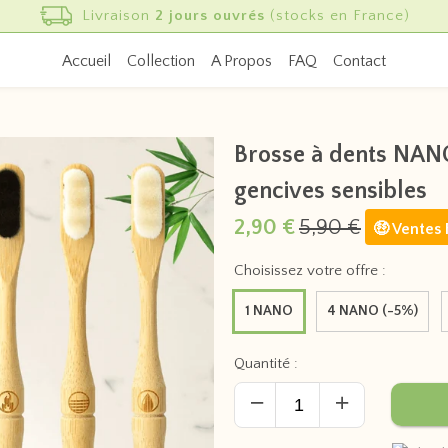
Livraison OFFERTE
à partir de 29€
Accueil
Collection
A Propos
FAQ
Contact
Brosse à dents NANO 
gencives sensibles
2,90 €
5,90 €
🤑 Ventes 
Choisissez votre offre :
1 NANO
4 NANO (-5%)
Quantité :