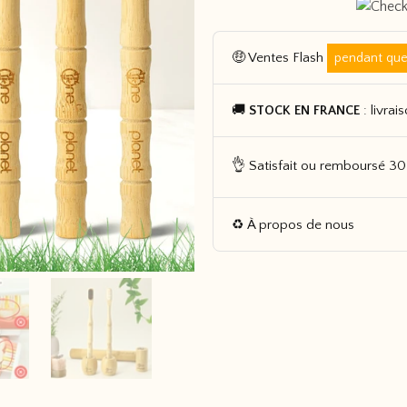
🤑 Ventes Flash
pendant que
🚚
: livrai
STOCK EN FRANCE
👌 Satisfait ou remboursé 30
♻️ À propos de nous