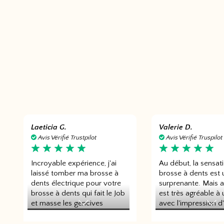
Laeticia G.
Valerie D.
Avis Vérifié Trustpilot
Avis Vérifié Truspilot
Incroyable expérience, j'ai
Au début, la sensati
laissé tomber ma brosse à
brosse à dents est 
dents électrique pour votre
surprenante. Mais au
brosse à dents qui fait le Job
est très agréable à ut
et masse les gencives
avec l'impression d
tendrement, jamais eue la
polissage doux des
bouche aussi brillante, je
Elle n'agresse pas l